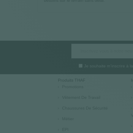
besoins sur le terrain sans délai.
Je souhaite m'inscrire à 
Produits THAF
I
Promotions
Vêtement De Travail
Chaussures De Sécurité
V
Métier
EPI