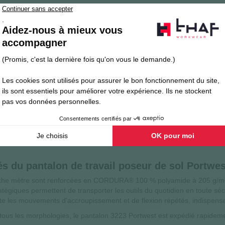
Avis clients
FAQ
rtwest : matières et construction haute perfo
ne référence incontournable dans la catégorie des pantalons de trav
s qui passent de longues heures à genoux, il combine une coupe large 
durabilité. Le tissu principal est composé à 65 % de polyester et 35 
confort au quotidien.
 la protection terrain du pantalon de travail 
bénéficient d'un renfort en fibre aramide DuPont™ Kevlar®, composé 
mmage de 450 g/m². Ce matériau à haute résistance à l'abrasion garan
ystème d'ajustement au niveau du genou maintient la genouillère fermem
és du pantalon de travail poseur de sol Portwes
poche mètre sont renforcées en CORDURA® 100 % polyamide à 205 g/m²
ratégiques permettent de transporter les outils du quotidien en toute sé
lite les mouvements d'accroupissement et de flexion répétés, indispens
 à tous les morphologies, le pantalon 3223 Portwest est expédié rapide