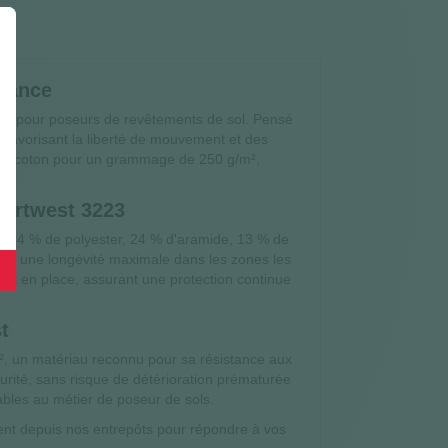
rmance
ail pour poseurs de revêtements de sol. Pensé
favorisant la liberté de mouvement et des
% de coton pour un grammage de 250 g/m²,
Portwest 3223
à 54 % de polyester, 24 % d'aramide, 13 % de
tit une longévité maximale dans les zones les
ent en place, assurant une protection continue
t
, un matériau reconnu pour sa résistance aux
curité, sans risque de détérioration prématurée
ables au métier de poseur de sols.
ment depuis nos entrepôts pour répondre à vos