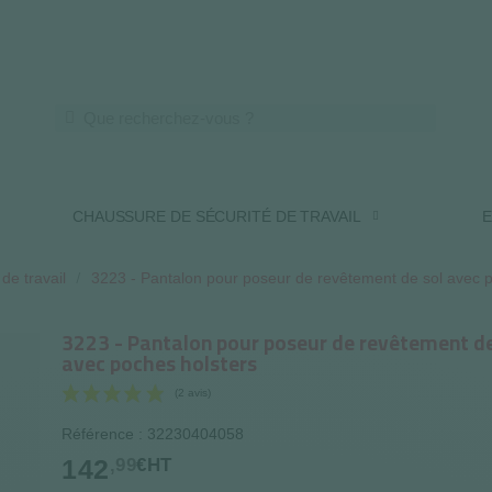
LIVRAISON OFFERTE DES 250€ HT
CHAUSSURE DE SÉCURITÉ DE TRAVAIL
E
de travail
3223 - Pantalon pour poseur de revêtement de sol avec 
3223 - Pantalon pour poseur de revêtement de
avec poches holsters
Référence : 32230404058
142
,99
€HT
(2 avis)