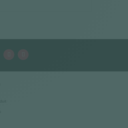
s
duit
s