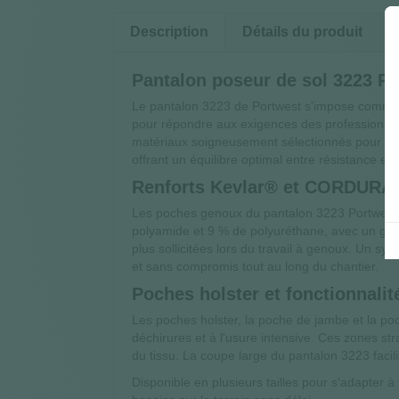
Description
Détails du produit
Pantalon poseur de sol 3223 Po
Le pantalon 3223 de Portwest s'impose comme u
pour répondre aux exigences des professionnel
matériaux soigneusement sélectionnés pour la 
offrant un équilibre optimal entre résistance et 
Renforts Kevlar® et CORDURA® :
Les poches genoux du pantalon 3223 Portwest 
polyamide et 9 % de polyuréthane, avec un gra
plus sollicitées lors du travail à genoux. Un s
et sans compromis tout au long du chantier.
Poches holster et fonctionnalit
Les poches holster, la poche de jambe et la 
déchirures et à l'usure intensive. Ces zones st
du tissu. La coupe large du pantalon 3223 faci
Disponible en plusieurs tailles pour s'adapter