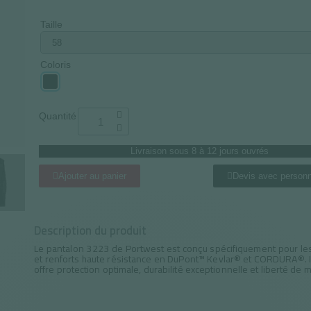
Taille
Coloris
Quantité
Livraison sous 8 à 12 jours ouvrés
Ajouter au panier
Devis avec personn
Description du produit
Le pantalon 3223 de Portwest est conçu spécifiquement pour les
et renforts haute résistance en DuPont™ Kevlar® et CORDURA®. Idé
offre protection optimale, durabilité exceptionnelle et liberté de