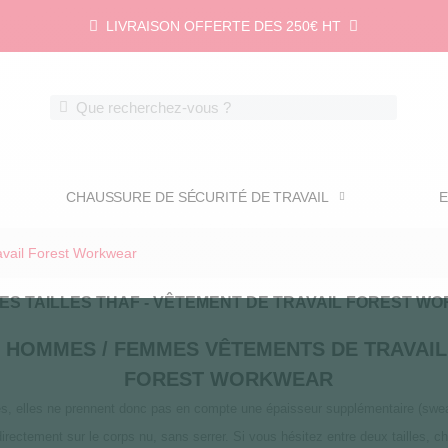
LIVRAISON OFFERTE DES 250€ HT
CHAUSSURE DE SÉCURITÉ DE TRAVAIL
E
ravail Forest Workwear
ES TAILLES THAF - VÊTEMENT DE TRAVAIL FOREST 
S HOMMES / FEMMES VÊTEMENTS DE TRAVAI
FOREST WORKWEAR
es, elles ne prennent donc pas en compte une épaisseur supplémentaire (swe
ectement sur le corps nu, sans serrer. Si vous hésitez entre deux tailles, ch