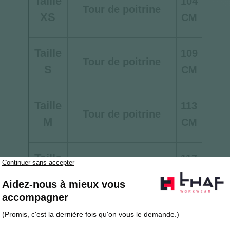
Taille
104
Tour de poitrine
XS
CM
Taille
109
Tour de poitrine
S
CM
Taille
113
Tour de poitrine
M
CM
Taille
117
Tour de poitrine
L
CM
Taille
121
Tour de poitrine
XL
CM