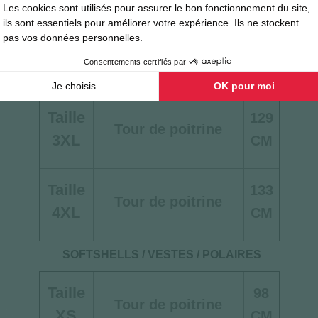
Taille
125
Tour de poitrine
2XL
CM
Taille
129
Tour de poitrine
3XL
CM
Taille
133
Tour de poitrine
4XL
CM
SOFTSHELLS / VESTES / POLAIRES
Taille
98
Tour de poitrine
XS
CM