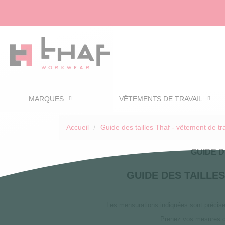
MARQUES
VÊTEMENTS DE TRAVAIL
Accueil
Guide des tailles Thaf - vêtement de t
GUIDE D
GUIDE DES TAILLE
Les mensurations indiquées sont précis
Prenez vos mesures dir