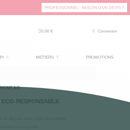
PROFESSIONNEL : BESOIN D'UN DEVIS ?
0,00 €
Connexion
PI
METIERS
PROMOTIONS
WORKWEAR
L ECO-RESPONSABLE
at en dessous d'une veste par exemple).
oisissez la plus grande.