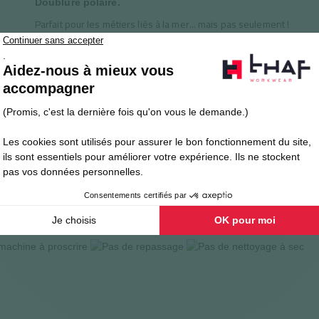
Doublure polaire.
Parfait pour les métiers liés à la mer... mais pas seulement !
LAVAGE
au et coupe-vent, respirant, 240g/m².
ent et déperlant avec fonction respirante.
on la norme EN20471 (
vêtements de protection haute-visibilité
).
343 cl 3/1 (
vêtements de protection contre les intempéries
).