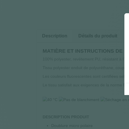
Description
Détails du produit
MATIÈRE ET INSTRUCTIONS DE 
100% polyester, revêtement PU, résistant à l´e
Tissu polyester enduit de polyuréthane, coupe-v
Les couleurs fluorescentes sont certifiées sel
Le tissu satisfait aux exigences de la norme EN
DESCRIPTION PRODUIT
Doublure micro polaire