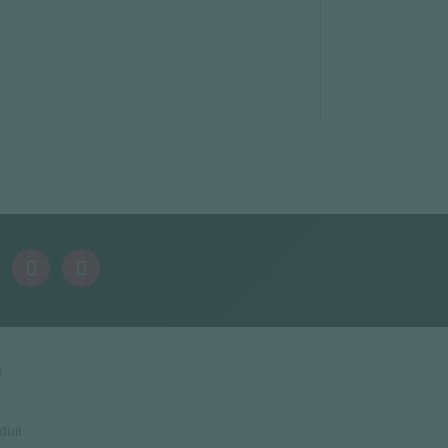
s
duit