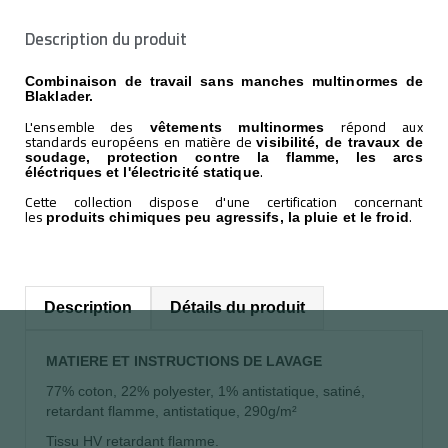
Description du produit
Combinaison de travail sans manches multinormes de
Blaklader.
L'ensemble des
répond aux
vêtements multinormes
standards européens en matière de
visibilité, de travaux de
soudage, protection contre la flamme, les arcs
.
éléctriques et l'électricité statique
Cette collection dispose d'une certification concernant
les
.
produits chimiques peu agressifs, la pluie et le froid
Description
Détails du produit
MATIERE ET INSTRUCTIONS DE LAVAGE
77% coton, 22% polyester, 1% antistatique, satiné,
retardant flamme, antistatique, 290g/m²
Tissu HV retardant flamme.