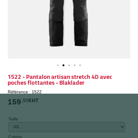
1522 - Pantalon artisan stretch 4D avec
poches flottantes - Blaklader
Référence : 1522
159
,90
€HT
Taille
Coloris