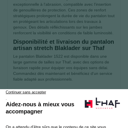
exceptionnelle à l'abrasion, compatible avec l'insertion
de genouillères de protection. Ces zones de renfort
stratégiques prolongent la durée de vie du pantalon tout
en protégeant les articulations lors des travaux à
genoux. Des détails réfléchissants sur les jambes
renforcent la visibilité en conditions de faible luminosité.
Disponibilité et livraison du pantalon
artisan stretch Blaklader sur Thaf
Le pantalon Blaklader 1522 est disponible dans une
large gamme de tailles sur Thaf, avec des options de
livraison rapide pour équiper vos équipes sans délai.
Commandez dès maintenant et bénéficiez d'un service
fiable adapté aux professionnels.
S’abonner