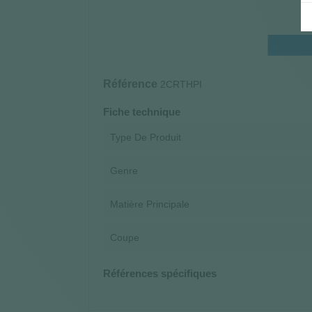
Référence
2CRTHPI
Fiche technique
Type De Produit
Genre
Matière Principale
Coupe
Références spécifiques