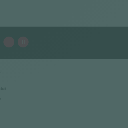
s
duit
s