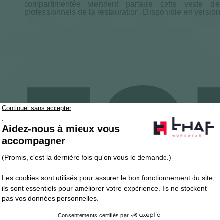
compartimentée viennent parfaire cette veste 
professionnels de la restauration. Disponible en versio