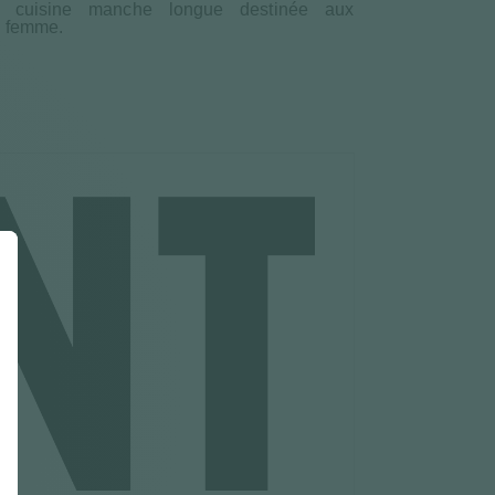
de cuisine manche longue destinée aux
n femme.