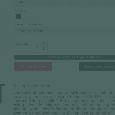
Coloris
Personnalisation
Quantité
Livraison sous 8 à 12 jours ouvrés
Ajouter au panier
Devis avec personn
Description du produit
Une veste de chef cuisinier au style sobre et moderne
recyclé, la veste de cuisine homme CRISTAL de 
traitement défroissabilité. Elle est munie d’un col offici
extra-plates, de poignets fendus et d’une patte pres
découpe « petit côté » formant un léger cintrage et les 
aisance de mouvement. La finition des coutures et