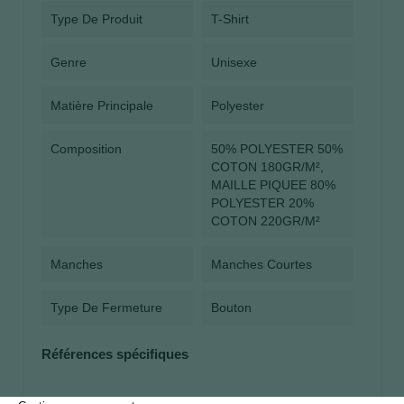
Type De Produit
T-Shirt
Genre
Unisexe
Matière Principale
Polyester
Composition
50% POLYESTER 50%
COTON 180GR/M²,
MAILLE PIQUEE 80%
POLYESTER 20%
COTON 220GR/M²
Manches
Manches Courtes
Type De Fermeture
Bouton
Références spécifiques