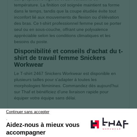
température. La finition col soignée maintient sa forme
dans le temps, tandis que la coupe étudiée évite tout
inconfort lié aux mouvements de flexion ou d'élévation
des bras. Ce t-shirt professionnel femme peut se porter
seul ou en sous-couche, offrant une polyvalence
appréciable selon les conditions climatiques et les
besoins du poste.
Disponibilité et conseils d'achat du t-
shirt de travail femme Snickers
Workwear
Le T-shirt 2467 Snickers Workwear est disponible en
plusieurs tailles pour s'adapter à toutes les
morphologies féminines. Commandez dès aujourd'hui
sur Thaf et bénéficiez d'une livraison rapide pour
équiper votre équipe sans délai.