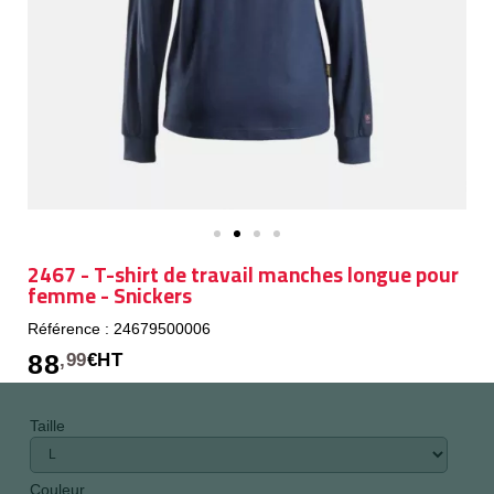
2467 - T-shirt de travail manches longue pour
femme - Snickers
Référence : 24679500006
88
,99
€HT
Taille
Couleur