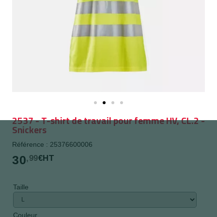
2537 - T-shirt de travail pour femme HV, CL.2 -
Snickers
Référence : 25376600006
30
,99
€HT
Taille
Couleur