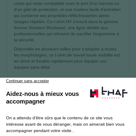
corps qui reste compatible avec le port d'un harnais ou
d'un gilet de protection, et une matière facile d'entretien
qui conserve ses propriétés réfléchissantes après
lavages répétés. Ce t-shirt HV s'inscrit dans la gamme
femme Snickers Workwear, une ligne dédiée aux
professionnelles qui refusent de sacrifier l'ergonomie à
la sécurité.
Disponible en plusieurs tailles pour s'adapter à toutes
les morphologies, ce t-shirt de travail haute visibilité est
en stock et livrable rapidement pour équiper vos
équipes sans délai.
S’abonner
Je souhaite m'inscrire à la newsletter Thaf Workwear