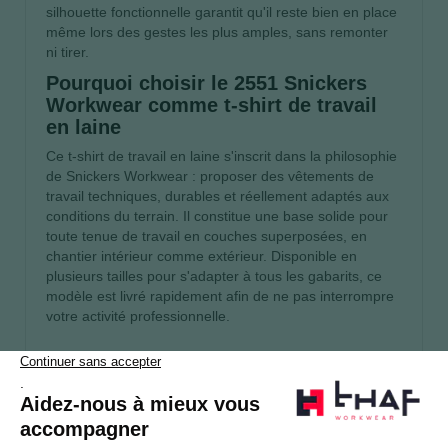
silhouette fonctionnelle garantit qu'il reste bien en place
même lors des gestes les plus amples, sans remonter
ni tirer.
Pourquoi choisir le 2551 Snickers
Workwear comme t-shirt de travail
en laine
Ce t-shirt de travail en laine s'inscrit dans la philosophie
de Snickers Workwear : proposer des vêtements de
travail techniques, durables et réellement adaptés aux
conditions du terrain. Il constitue une base solide pour
toute tenue de travail en couches superposées, en
chantier intérieur comme extérieur. Disponible en
plusieurs tailles pour s'adapter à tous les gabarits, ce
modèle est livré rapidement afin de ne pas interrompre
votre activité professionnelle.