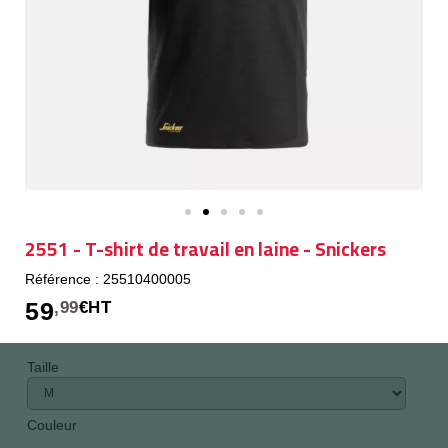
2551 - T-shirt de travail en laine - Snickers
Référence : 25510400005
59
,99
€HT
Taille
Couleur