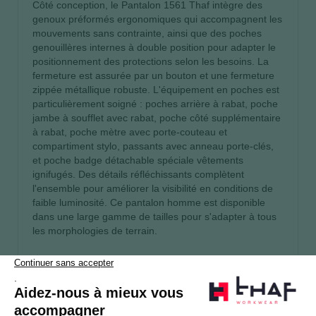
Côté conception, le Pantalon 1561 Thaf intègre des
genoux préformés ergonomiques qui accompagnent les
mouvements sans contrainte, ainsi que des poches
genouillères internes à double position pour adapter le
positionnement des protections selon les besoins. La
fermeture est assurée par un bouton et une fermeture
zippée métallique robuste. L'équipement en poches est
particulièrement soigné : poches arrière à rabat, poche
jambe à soufflet avec rabat, poche côté supplémentaire
à rabat, poche mètre avec porte-couteau et
compartiment stylo, passants avec anneau porte-clés,
et poche badge détachable spéciale vêtements
ignifugés. Des détails réfléchissants complètent
l'ensemble pour améliorer la visibilité en conditions de
faible luminosité. Ce pantalon homme est disponible
dans une large gamme de tailles pour s'adapter à tous
les morphologies de terrain.