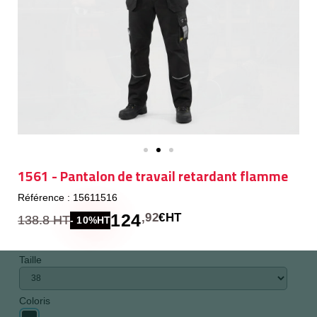
1561 - Pantalon de travail retardant flamme
Référence : 15611516
124
,92
€HT
138.8 HT
- 10%HT
Taille
Coloris