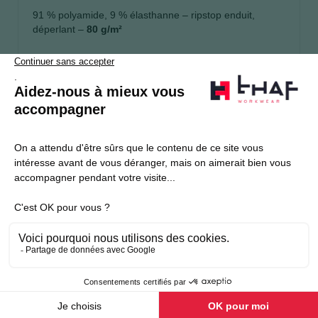
91 % polyamide, 9 % élasthanne – ripstop enduit,
déperlant –
80 g/m²
S’abonner
Je souhaite m'inscrire à la newsletter Thaf Workwear
Produits THAF
Informations