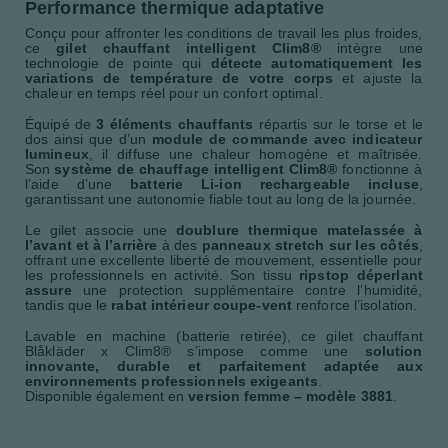
Performance thermique adaptative
Conçu pour affronter les conditions de travail les plus froides,
ce
gilet chauffant intelligent Clim8®
intègre une
technologie de pointe qui
détecte automatiquement les
variations de température de votre corps
et ajuste la
chaleur en temps réel pour un confort optimal.
Équipé de
3 éléments chauffants
répartis sur le torse et le
dos ainsi que d’un
module de commande avec indicateur
lumineux
, il diffuse une chaleur homogène et maîtrisée.
Son
système de chauffage intelligent Clim8®
fonctionne à
l’aide d’une
batterie Li-ion rechargeable incluse
,
garantissant une autonomie fiable tout au long de la journée.
Le gilet associe une
doublure thermique matelassée à
l’avant et à l’arrière
à des
panneaux stretch sur les côtés
,
offrant une excellente liberté de mouvement, essentielle pour
les professionnels en activité. Son tissu
ripstop déperlant
assure
une protection supplémentaire contre l’humidité,
tandis que le
rabat intérieur coupe-vent
renforce l’isolation.
Lavable en machine (batterie retirée), ce gilet chauffant
Blåkläder x Clim8® s’impose comme une
solution
innovante, durable et parfaitement adaptée aux
environnements professionnels exigeants
.
Disponible également en
version femme – modèle 3881
.