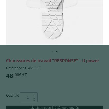
Chaussures de travail "RESPONSE" - U power
Référence : UW20032
48
,90
€HT
Quantité
Livraison sous 8 à 12 jours ouvrés