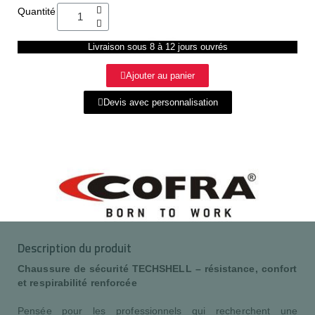
Quantité
Livraison sous 8 à 12 jours ouvrés
Ajouter au panier
Devis avec personnalisation
Description du produit
Chaussure de sécurité TECHSHELL – résistance, confort
et respirabilité renforcée
Pensée pour les professionnels qui recherchent une