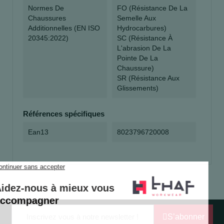
Normes De
FO (résistance De La
Chaussures
Semelle Aux
Additionnelles (EN ISO
Hydrocarbures)
20345:2022)
SC (Résistance À
L'abrasion De La
Pointe De La
Chaussure)
SR (résistance Aux
Glissements)
Références spécifiques
Ean13
8023796720008
S’abonner