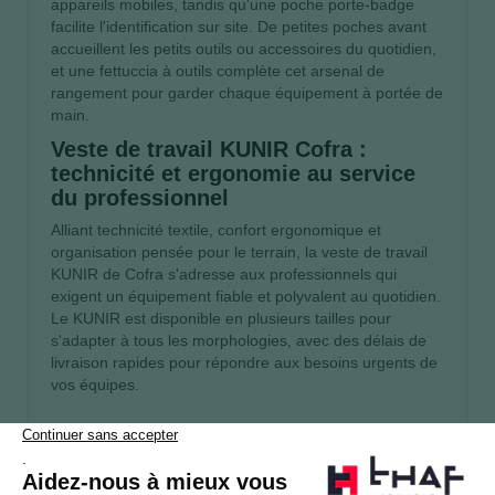
appareils mobiles, tandis qu'une poche porte-badge
facilite l'identification sur site. De petites poches avant
accueillent les petits outils ou accessoires du quotidien,
et une fettuccia à outils complète cet arsenal de
rangement pour garder chaque équipement à portée de
main.
Veste de travail KUNIR Cofra :
technicité et ergonomie au service
du professionnel
Alliant technicité textile, confort ergonomique et
organisation pensée pour le terrain, la veste de travail
KUNIR de Cofra s'adresse aux professionnels qui
exigent un équipement fiable et polyvalent au quotidien.
Le KUNIR est disponible en plusieurs tailles pour
s'adapter à tous les morphologies, avec des délais de
livraison rapides pour répondre aux besoins urgents de
vos équipes.