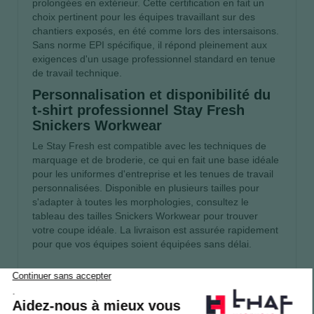
prolongées en extérieur. Cette certification en fait un
choix pertinent pour les équipes travaillant sur des
chantiers exposés, en été comme lors des intersaisons.
Sans norme EPI spécifique, il répond pleinement aux
exigences d'un usage professionnel standard en tenue
de travail technique.
Personnalisation et disponibilité du
t-shirt professionnel Stay Fresh
Snickers Workwear
Le Stay Fresh est compatible avec les techniques de
marquage et de broderie, ce qui en fait une base idéale
pour les uniformes d'entreprise et les tenues de travail
personnalisées. Disponible en plusieurs tailles pour
s'adapter à toutes les morphologies, consultez le
tableau des tailles Snickers Workwear pour trouver
votre coupe idéale. La livraison est assurée rapidement
pour que vos équipes soient équipées sans délai.