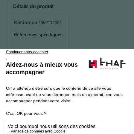
Détails du produit
Référence
23MTR2301
Références spécifiques
S’abonner
Je souhaite m'inscrire à la newsletter Thaf Workwear
Produits THAF