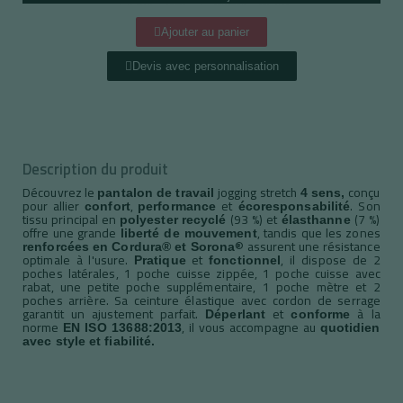
Ajouter au panier
Devis avec personnalisation
Description du produit
Découvrez le
jogging stretch
conçu
pantalon de travail
4 sens,
pour allier
,
et
. Son
confort
performance
écoresponsabilité
tissu principal en
(93 %) et
(7 %)
polyester
recyclé
élasthanne
offre une grande
, tandis que les zones
liberté de mouvement
® assurent une résistance
renforcées en Cordura® et Sorona
optimale à l'usure.
et
, il dispose de 2
Pratique
fonctionnel
poches latérales, 1 poche cuisse zippée, 1 poche cuisse avec
rabat, une petite poche supplémentaire, 1 poche mètre et 2
poches arrière. Sa ceinture élastique avec cordon de serrage
garantit un ajustement parfait.
et
à la
Déperlant
conforme
norme
, il vous accompagne au
EN ISO 13688:2013
quotidien
avec style et fiabilité.