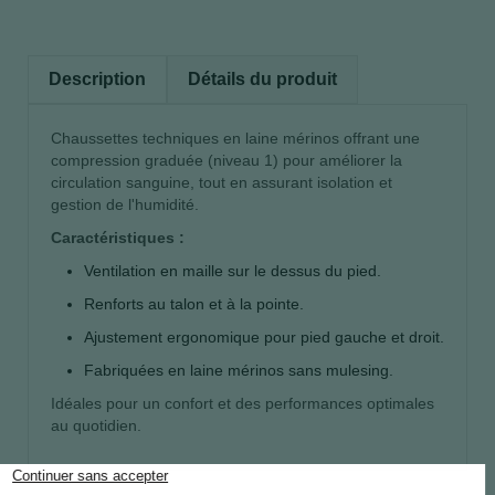
Description
Détails du produit
Chaussettes techniques en laine mérinos offrant une
compression graduée (niveau 1) pour améliorer la
circulation sanguine, tout en assurant isolation et
gestion de l'humidité.
Caractéristiques :
Ventilation en maille sur le dessus du pied.
Renforts au talon et à la pointe.
Ajustement ergonomique pour pied gauche et droit.
Fabriquées en laine mérinos sans mulesing.
Idéales pour un confort et des performances optimales
au quotidien.