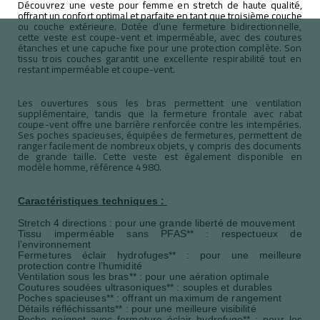
Découvrez une veste pour femme en stretch de haute qualité,
offrant un confort optimal et parfaite en tant que troisième couche
ou couche extérieure. Dotée d’une fermeture bidirectionnelle,
cette veste est coupe-vent et imperméable, avec des coutures
étanches et une capuche fixe pour une protection complète. Son
tissu trois couches garantit une excellente respirabilité tout en
restant imperméable et coupe-vent.
Les ouvertures sous les bras permettent une ventilation
supplémentaire, tandis que la fermeture frontale avec rabat
coupe-vent offre une barrière renforcée contre les intempéries.
Ses poches spacieuses, équipées de fermetures, permettent de
ranger facilement de nombreux objets, y compris des documents
de grande taille. Cette veste est également disponible en
modèle homme, référence 4980.
Caractéristiques techniques :
Stretch 4 directions : pour une grande liberté de mouvement
Tissu imperméable sans PFAS** : respectueux de
l’environnement
Fermetures éclair hydrofuges** : pour une meilleure
protection contre l’humidité
Ventilation sous les bras** : pour une aération optimale
Coutures soudées ultrasoniques** : souples et durables
Poches spacieuses** : offrant un maximum de rangement
Détails réfléchissants** : pour une meilleure visibilité
Poche poignet avec fermeture éclair hydrofuge** : pour les