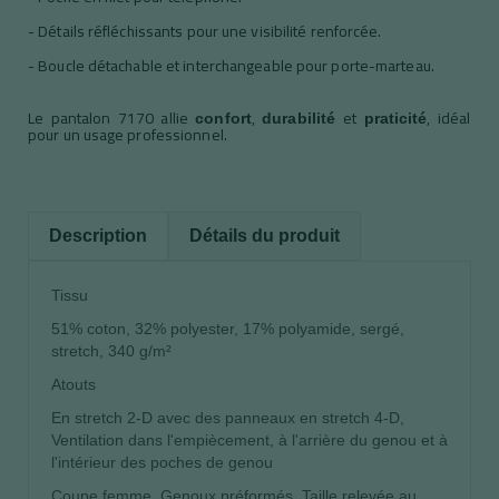
- Détails réfléchissants pour une visibilité renforcée.
- Boucle détachable et interchangeable pour porte-marteau.
Le pantalon 7170 allie
,
et
, idéal
confort
durabilité
praticité
pour un usage professionnel.
Description
Détails du produit
Tissu
51% coton, 32% polyester, 17% polyamide, sergé,
stretch, 340 g/m²
Atouts
En stretch 2-D avec des panneaux en stretch 4-D,
Ventilation dans l'empiècement, à l'arrière du genou et à
l'intérieur des poches de genou
Coupe femme, Genoux préformés, Taille relevée au