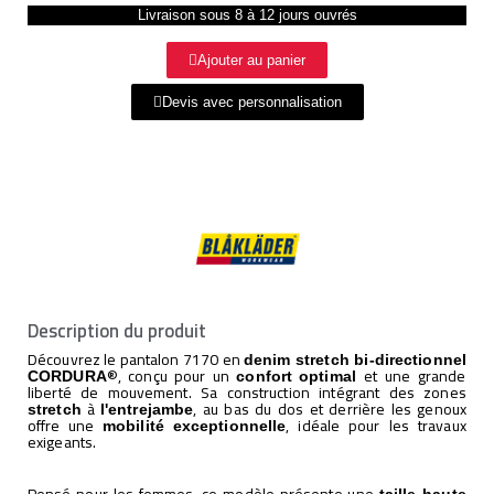
Livraison sous 8 à 12 jours ouvrés
Ajouter au panier
Devis avec personnalisation
Description du produit
Découvrez le pantalon 7170 en
denim stretch bi-directionnel
®, conçu pour un
et une grande
CORDURA
confort
optimal
liberté de mouvement. Sa construction intégrant des zones
à
, au bas du dos et derrière les genoux
stretch
l'entrejambe
offre une
, idéale pour les travaux
mobilité
exceptionnelle
exigeants.
Pensé pour les femmes, ce modèle présente une
taille haute