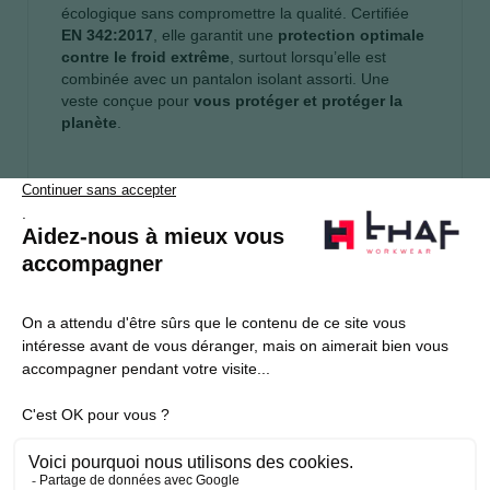
écologique sans compromettre la qualité. Certifiée
EN 342:2017
, elle garantit une
protection optimale
contre le froid extrême
, surtout lorsqu’elle est
combinée avec un pantalon isolant assorti. Une
veste conçue pour
vous protéger et protéger la
planète
.
S’abonner
Je souhaite m'inscrire à la newsletter Thaf Workwear
Produits THAF