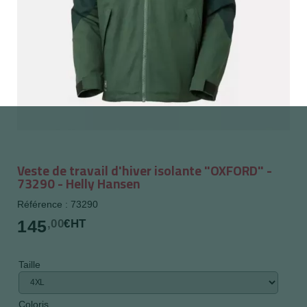
Veste de travail d'hiver isolante "OXFORD" -
73290 - Helly Hansen
Référence : 73290
145
,00
€HT
Taille
Coloris