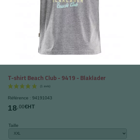
T-shirt Beach Club - 9419 - Blaklader
Référence : 94191043
18
,00
€HT
Taille
(1 avis)