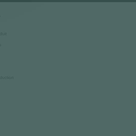
s
duit
s
duction