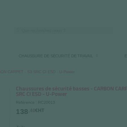
LIVRAISON OFFERTE DES 250€ HT
CHAUSSURE DE SÉCURITÉ DE TRAVAIL
E
RBON CARPET - S3 SRC CI ESD - U-Power
Chaussures de sécurité basses - CARBON CARP
SRC CI ESD - U-Power
Référence : RC20013
138
,40
€HT