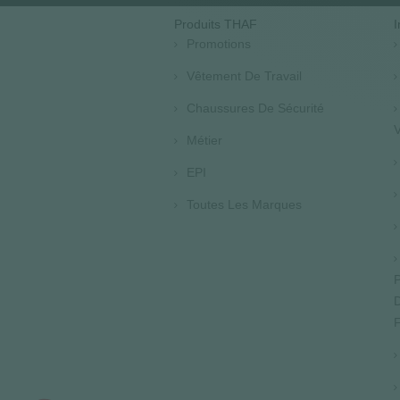
Produits THAF
I
Promotions
Vêtement De Travail
Chaussures De Sécurité
V
Métier
EPI
Toutes Les Marques
P
D
F