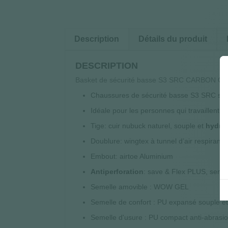
Description
Détails du produit
DESCRIPTION
Basket de sécurité basse S3 SRC CARBON C
Chaussures de sécurité basse S3 SRC sty
Idéale pour les personnes qui travaillent en
Tige: cuir nubuck naturel, souple et
hydro
Doublure: wingtex à tunnel d’air respirant
Embout: airtoe Aluminium
Antiperforation
: save & Flex PLUS, semell
Semelle amovible :
WOW GEL
Semelle de confort : PU expansé souple e
Semelle d'usure : PU compact anti-abrasion