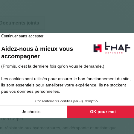
Documents joints
ARPET
le basket
 position statique
fuge
e anti- perforation textile “no metal”
t Red Carpet
, résistante aux hydrocarbures, antidérapante et antistatique