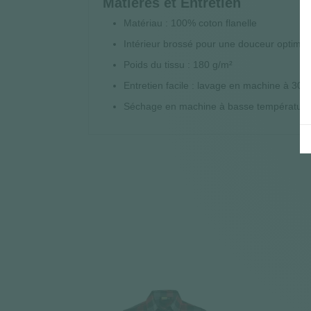
Matières et Entretien
Matériau : 100% coton flanelle
Intérieur brossé pour une douceur optimal
Poids du tissu : 180 g/m²
Entretien facile : lavage en machine à 30°C
Séchage en machine à basse température