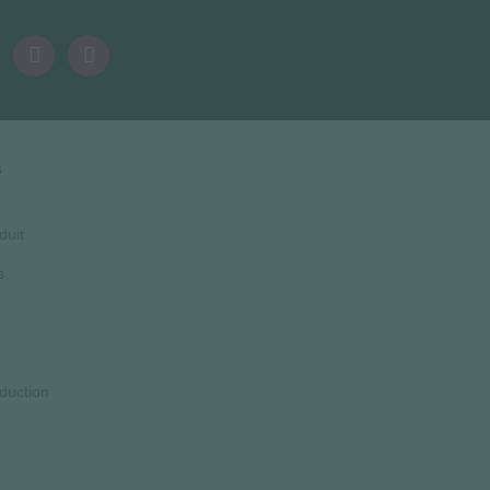
s
duit
s
duction