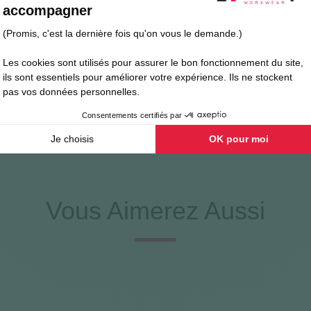
e
, éviter le blanchiment
Vous Aimerez Aussi