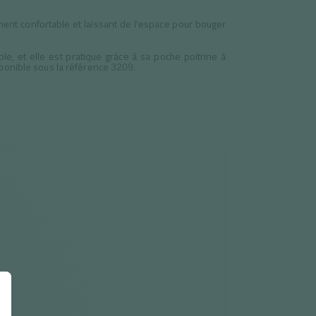
ment confortable et laissant de l'espace pour bouger
le, et elle est pratique grâce à sa poche poitrine à
sponible sous la référence
.
3209