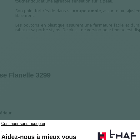
toucher doux et une agréable sensation sur la peau.
Son point fort réside dans sa
, assurant un ajuste
coupe ample
librement.
Les boutons en plastique assurent une fermeture facile et durab
rabat et sa poche stylos. De plus, une version pour femme est di
se Flanelle 3299
érieur
étente
te