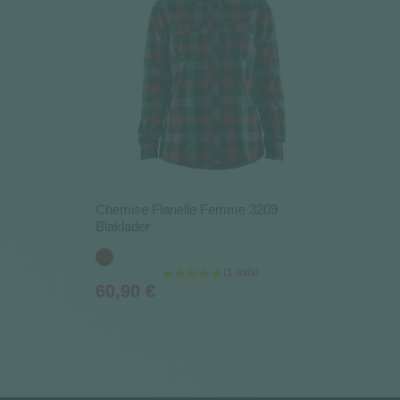
Chemise Flanelle Femme 3209
Blaklader
Rouge
Prix
60,90 €