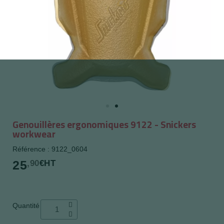
Genouillères ergonomiques 9122 - Snickers
workwear
Référence : 9122_0604
25
,90
€HT
Quantité