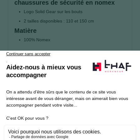
chaussures de sécurité en nomex
Logo Solid Gear sur les bouts
2 tailles disponibles : 110 et 150 cm
Matière
100% Nomex
S’abonner
Je souhaite m'inscrire à la newsletter Thaf Workwear
Produits THAF