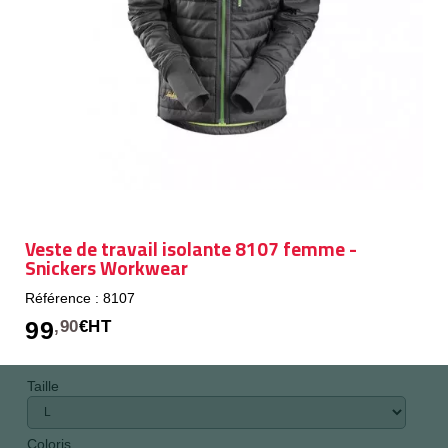
Veste de travail isolante 8107 femme -
Snickers Workwear
Référence : 8107
99
,90
€HT
Taille
Coloris