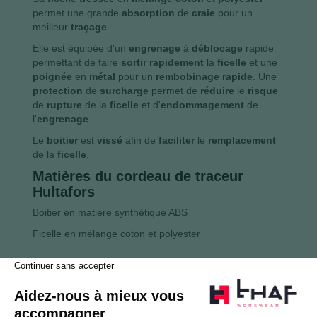
permet une grande
absorption
de
craie
pour un
meilleur
traçage
.
Elle est équipée d'un
engrenage
à
déblocage
rapide
permettant de faire
sortir
rapidement
la
ficelle
et une
poignée
en
métal
pour un
rembobinage
rapide
. Une
protection
de
surcharge
permet de
réduire
le
risque
de
rupture
de la
ficelle
et d'
endommagement
de
l'
engrenage
.
Le
boitier
est
vissé
afin de
faciliter
le
remplacement
de la
ficelle
.
Matières du cordeau de traceur
Hultafors
Boitier en matière synthétique ABS
Ficelle en mélange coton et polyester