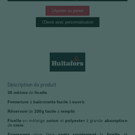
Ajouter au panier
Devis avec personnalisation
Description du produit
de
.
30 mètres
ficelle
à
à
.
Fermeture
baïonnette
facile
ouvrir
de
à
.
Réservoir
100g
facile
remplir
en mélange
et
à grande
Ficelle
coton
polyester
absorption
de
.
craie
pour faire
la
et
Engrenage
sortir
rapidement
ficelle