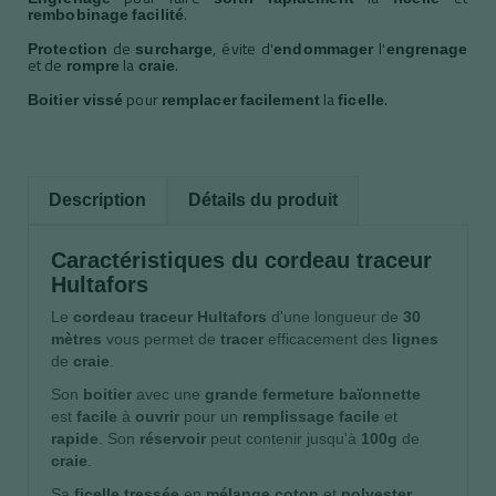
.
rembobinage
facilité
de
, évite d'
l'
Protection
surcharge
endommager
engrenage
et de
la
.
rompre
craie
pour
la
.
Boitier vissé
remplacer
facilement
ficelle
Description
Détails du produit
Caractéristiques du cordeau traceur
Hultafors
Le
cordeau traceur Hultafors
d'une longueur de
30
mètres
vous permet de
tracer
efficacement des
lignes
de
craie
.
Son
boitier
avec une
grande fermeture baïonnette
est
facile
à
ouvrir
pour un
remplissage
facile
et
rapide
. Son
réservoir
peut contenir jusqu'à
100g
de
craie
.
Sa
ficelle tressée
en
mélange
coton
et
polyester