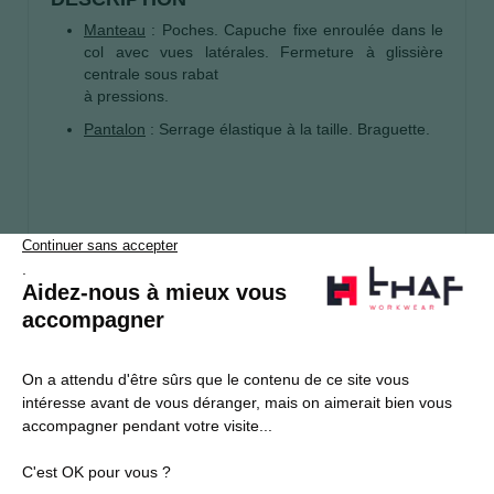
Manteau
: Poches. Capuche fixe enroulée dans le
col avec vues latérales. Fermeture à glissière
centrale sous rabat
à pressions.
Pantalon
: Serrage élastique à la taille. Braguette.
S’abonner
Je souhaite m'inscrire à la newsletter Thaf Workwear