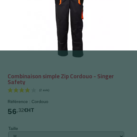
Combinaison simple Zip Cordouo - Singer
Safety
Référence : Cordouo
56
,32
€HT
Taille
(2 avis)