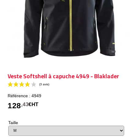
Veste Softshell à capuche 4949 - Blaklader
Référence : 4949
128
,43
€HT
Taille
(3 avis)