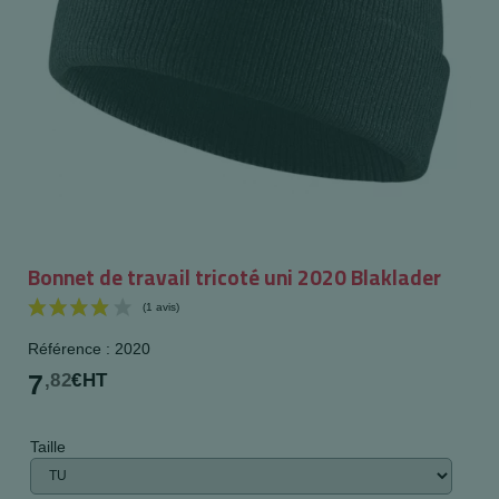
Bonnet de travail tricoté uni 2020 Blaklader
Référence : 2020
7
,82
€HT
Taille
(1 avis)