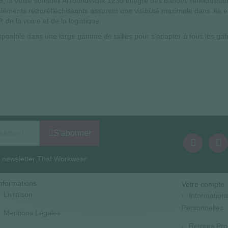
 la veste softshell AllroundWork 1230 intègre des bandes réfléchissa
s éléments rétroréfléchissants assurent une visibilité maximale dans le
de la voirie et de la logistique.
sponible dans une large gamme de tailles pour s'adapter à tous les gab
S’abonner
la newsletter Thaf Workwear
nformations
Votre compte
Livraison
Information
Personnelles
Mentions Légales
Retours Pro