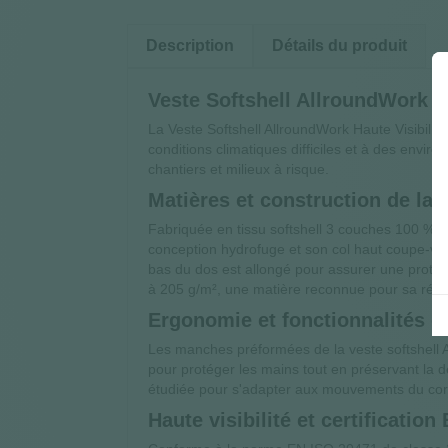
Description
Détails du produit
Veste Softshell AllroundWork Sn
La Veste Softshell AllroundWork Haute Visibili
conditions climatiques difficiles et à des envir
chantiers et milieux à risque.
Matières et construction de la 
Fabriquée en tissu softshell 3 couches 100 % pol
conception hydrofuge et son col haut coupe-ven
bas du dos est allongé pour assurer une protect
à 205 g/m², une matière reconnue pour sa résista
Ergonomie et fonctionnalités de
Les manches préformées de la veste softshell A
pour protéger les mains tout en préservant la 
étudiée pour s'adapter aux mouvements du corps
Haute visibilité et certificatio