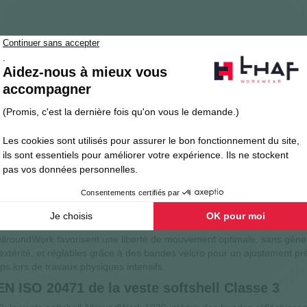
ickers : haute visibilité Classe 3 pour les pro
té Classe 3 1230 de Snickers est une veste de travail technique pensée
onnements à faible luminosité. Associant protection, durabilité et confo
veste softshell Snickers AllroundWork
yester d'un grammage de 265 g/m², cette veste offre une barrière effica
t maintiennent la chaleur, tandis que sa doublure polaire interne appo
ion continue quelle que soit la position de travail. Les renforts aux 
nce à l'abrasion, garantissant la longévité de la veste sur les zones les
 la veste de travail Snickers
llroundWork favorisent une liberté de mouvement optimale, sans gêner 
dextérité, et réglables grâce à des bandes velcro pour un ajustement pr
 lors de travaux physiques intensifs.
n EN ISO 20471 de la veste softshell Classe 3