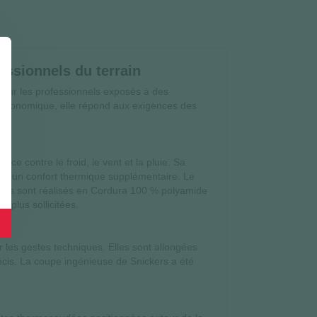
fessionnels du terrain
 pour les professionnels exposés à des
rt ergonomique, elle répond aux exigences des
ce contre le froid, le vent et la pluie. Sa
rte un confort thermique supplémentaire. Le
coudes sont réalisés en Cordura 100 % polyamide
 plus sollicitées.
les gestes techniques. Elles sont allongées
écis. La coupe ingénieuse de Snickers a été