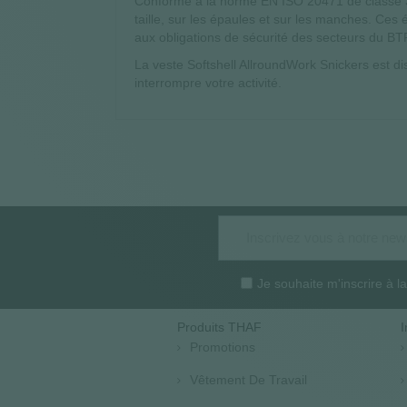
Conforme à la norme EN ISO 20471 de classe 3,
taille, sur les épaules et sur les manches. Ce
aux obligations de sécurité des secteurs du BTP, 
La veste Softshell AllroundWork Snickers est di
interrompre votre activité.
Je souhaite m'inscrire à 
Produits THAF
I
Promotions
Vêtement De Travail