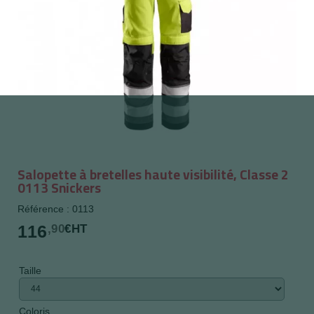
Salopette à bretelles haute visibilité, Classe 2
0113 Snickers
Référence : 0113
116
,90
€HT
Taille
Coloris