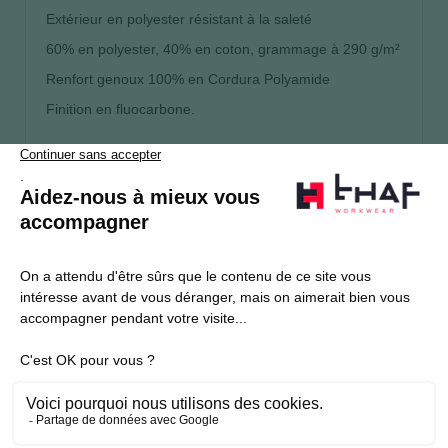
Extérieur en polyester résistant à la saleté
60% en polyester, 40% en coton, grammage à 290 g/m²
Renfort genoux 100% en Cordura Polyamide
Finition en fluocarbone.
S’abonner
Je souhaite m'inscrire à la newsletter Thaf Workwear
Produits THAF