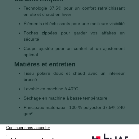
Technologie 37.5® pour un confort rafraîchissant
en été et chaud en hiver
Éléments réfléchissants pour une meilleure visibilité
Poches zippées pour garder vos affaires en
sécurité
Coupe ajustée pour un confort et un ajustement
optimal
Matières et entretien
Tissu polaire doux et chaud avec un intérieur
brossé
Lavable en machine à 40°C
Séchage en machine à basse température
Principaux matériaux : 100 % polyester 37.5®, 240
g/m².