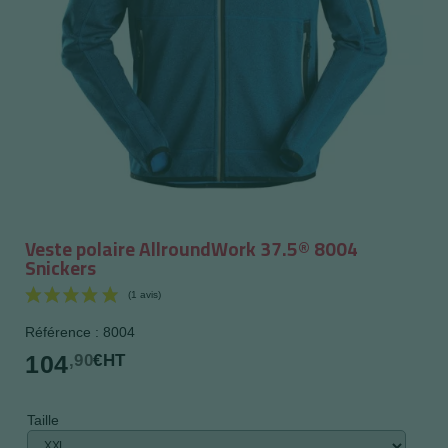
Veste polaire AllroundWork 37.5® 8004
Snickers
Référence : 8004
104
,90
€HT
Taille
(1 avis)