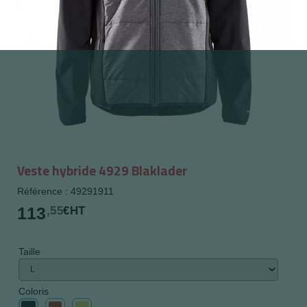
Veste hybride 4929 Blaklader
Référence : 49291911
113
,55
€HT
Taille
Coloris