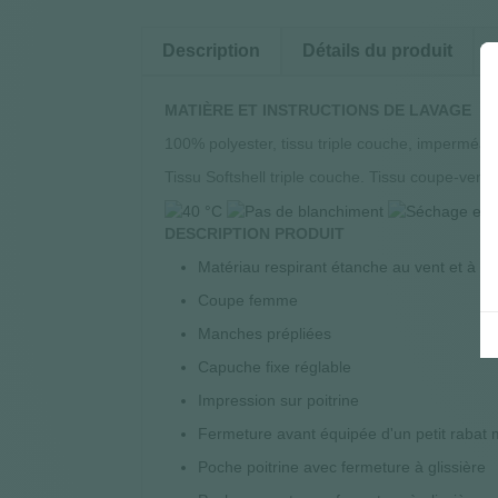
Description
Détails du produit
MATIÈRE ET INSTRUCTIONS DE LAVAGE
100% polyester, tissu triple couche, imperméa
Tissu Softshell triple couche. Tissu coupe-ven
DESCRIPTION PRODUIT
Matériau respirant étanche au vent et à l
Coupe femme
Manches prépliées
Capuche fixe réglable
Impression sur poitrine
Fermeture avant équipée d'un petit rabat 
Poche poitrine avec fermeture à glissière