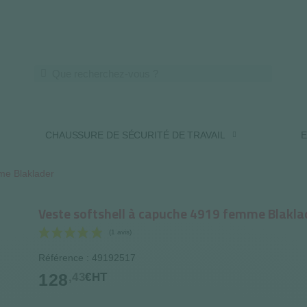
LIVRAISON OFFERTE DES 250€ HT
CHAUSSURE DE SÉCURITÉ DE TRAVAIL
E
me Blaklader
Veste softshell à capuche 4919 femme Blakla
Référence : 49192517
(1 avis)
128
,43
€HT