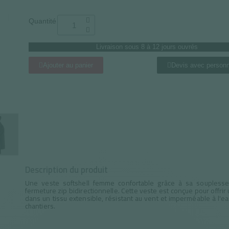
Quantité
Livraison sous 8 à 12 jours ouvrés
Ajouter au panier
Devis avec personn
Description du produit
Une veste softshell femme confortable grâce à sa souplesse
fermeture zip bidirectionnelle. Cette veste est conçue pour offr
dans un tissu extensible, résistant au vent et imperméable à l'eau
chantiers.