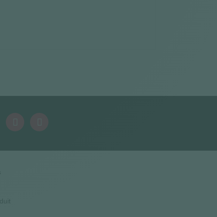
s
duit