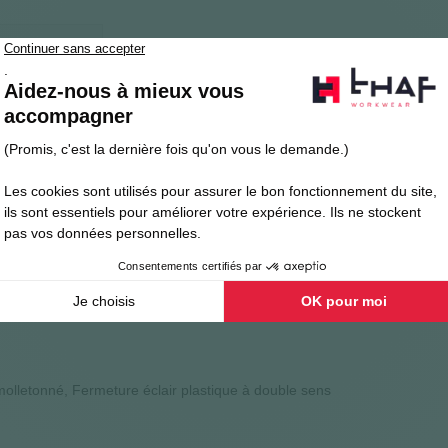
Avis clients
ble 10000mm, coupe-vent, respirant 4000g/m²/24h, 305 g/m²
t, imperméable et respirant. Tissu certifié OEKO-TEX® 100.
'eau, sans coutures étanchées
molletonné, Fermeture éclair plastique à double sens