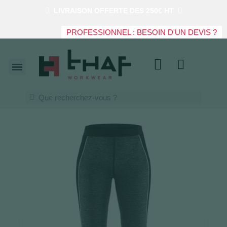
LIVRAISON OFFERTE DES 250€ HT
PROFESSIONNEL : BESOIN D'UN DEVIS ?