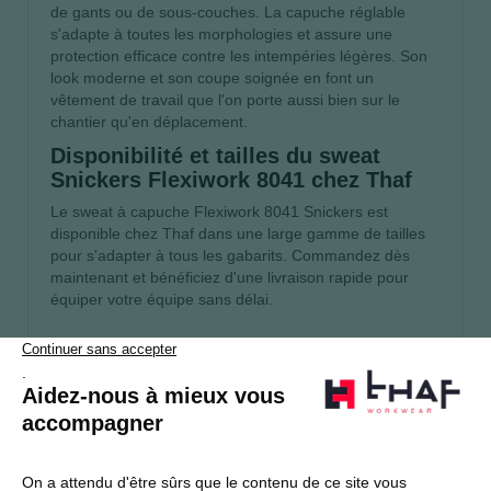
de gants ou de sous-couches. La capuche réglable
s'adapte à toutes les morphologies et assure une
protection efficace contre les intempéries légères. Son
look moderne et son coupe soignée en font un
vêtement de travail que l'on porte aussi bien sur le
chantier qu'en déplacement.
Disponibilité et tailles du sweat
Snickers Flexiwork 8041 chez Thaf
Le sweat à capuche Flexiwork 8041 Snickers est
disponible chez Thaf dans une large gamme de tailles
pour s'adapter à tous les gabarits. Commandez dès
maintenant et bénéficiez d'une livraison rapide pour
équiper votre équipe sans délai.
S’abonner