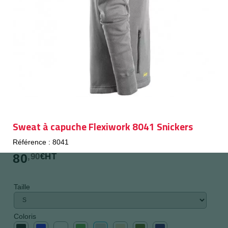
Sweat à capuche Flexiwork 8041 Snickers
Référence : 8041
80
,90
€HT
Taille
Coloris