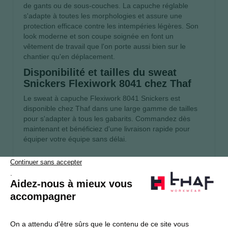
de gants ou de sous-couches. La capuche réglable
s'adapte à toutes les morphologies et assure une
protection efficace contre les intempéries légères. Son
look moderne et son coupe soignée en font un
vêtement de travail que l'on porte aussi bien sur le
chantier qu'en déplacement.
Disponibilité et tailles du sweat
Snickers Flexiwork 8041 chez Thaf
Le sweat à capuche Flexiwork 8041 Snickers est
disponible chez Thaf dans une large gamme de tailles
pour s'adapter à tous les gabarits. Commandez dès
maintenant et bénéficiez d'une livraison rapide pour
équiper votre équipe sans délai.
S’abonner