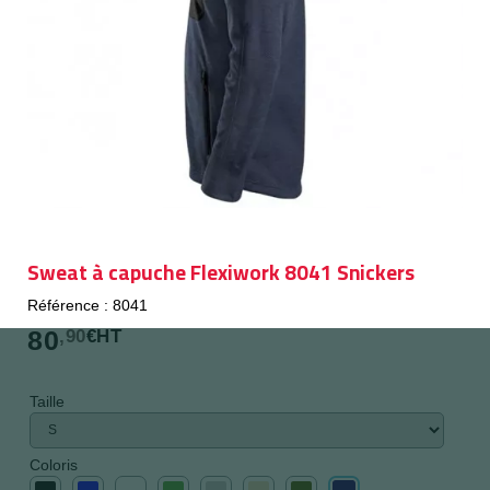
Sweat à capuche Flexiwork 8041 Snickers
Référence : 8041
80
,90
€HT
Taille
Coloris