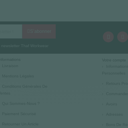
S’abonner
la newsletter Thaf Workwear
nformations
Votre compte
Livraison
Information
Personnelles
Mentions Légales
Retours Pro
Conditions Générales De
entes
Commande
Qui Sommes-Nous ?
Avoirs
Paiement Sécurisé
Adresses
Retourner Un Article
Bons De Ré