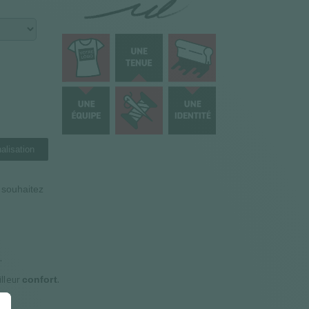
alisation
n souhaitez
.
s
illeur
.
confort