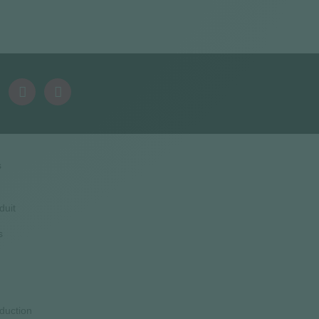
s
duit
s
duction