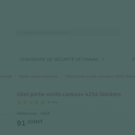
LIVRAISON OFFERTE DES 250€ HT
CHAUSSURE DE SÉCURITÉ DE TRAVAIL
E
travail
Veste sans manches
Gilet porte-outils canvas+ 4254 Snic
Gilet porte-outils canvas+ 4254 Snickers
Référence : 4254
(2 avis)
91
,90
€HT