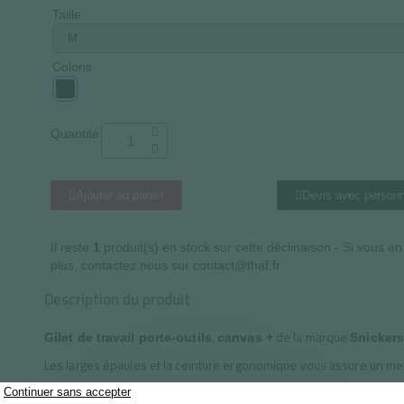
Taille
Coloris
Quantité
Ajouter au panier
Devis avec personn
Il reste
1
produit(s) en stock sur cette déclinaison - Si vous e
plus, contactez nous sur contact@thaf.fr
Description du produit
,
de la marque
Gilet de travail porte-outils
canvas +
Snicker
Les larges épaules et la ceinture ergonomique vous assure un me
Ce
est polyvalent et actuel.
vêtement de travail