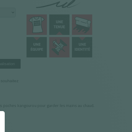
alisation
n souhaitez
es poches kangourou pour garder les mains au chaud.