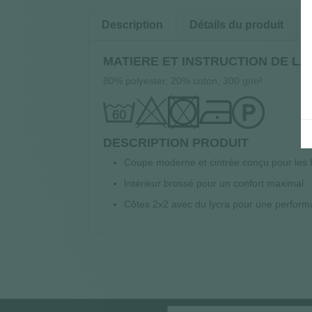
Description
Détails du produit
MATIERE ET INSTRUCTION DE L
80% polyester, 20% coton, 300 g/m²
DESCRIPTION PRODUIT
Coupe moderne et cintrée conçu pour les
Intérieur brossé pour un confort maximal
Côtes 2x2 avec du lycra pour une perform