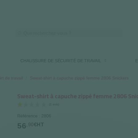
LIVRAISON OFFERTE DES 250€ HT
CHAUSSURE DE SÉCURITÉ DE TRAVAIL
E
rt de travail
Sweat-shirt à capuche zippé femme 2806 Snickers
Sweat-shirt à capuche zippé femme 2806 Sni
Référence : 2806
(1 avis)
56
,90
€HT