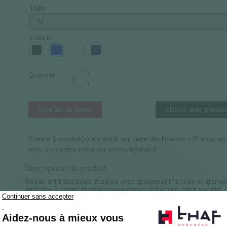
Taille
Coloris
Quantité
Ajouter au panier
Devis avec personn
Il reste
1
produit(s) en stock sur cette déclinaison - Si vous e
plus, contactez nous sur contact@thaf.fr
Description du produit
Sweat-shirt classique et zippé avec ajustement féminin et grand
Agréable à porter et idéal pour apposer le logo de votre société.