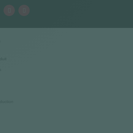
s
duit
s
duction