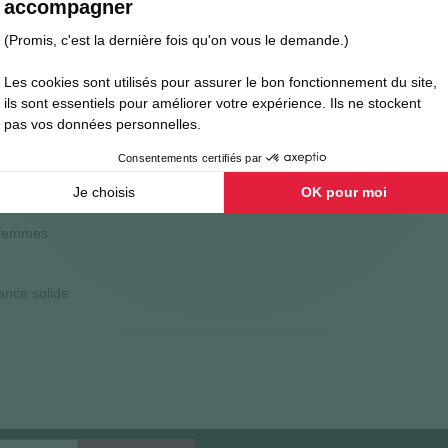
Avis clients
AVAGE
 femmes
ance solide