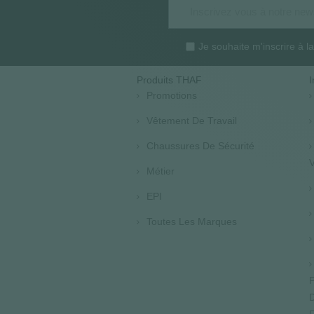
Je souhaite m'inscrire à 
Produits THAF
I
Promotions
Vêtement De Travail
Chaussures De Sécurité
V
Métier
EPI
Toutes Les Marques
P
D