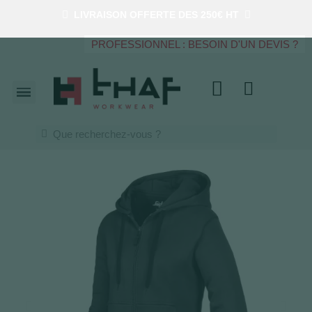
LIVRAISON OFFERTE DES 250€ HT
PROFESSIONNEL : BESOIN D'UN DEVIS ?