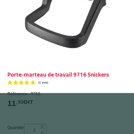
Porte-marteau de travail 9716 Snickers
Référence : 9716
11
,90
€HT
(1 avis)
Quantité