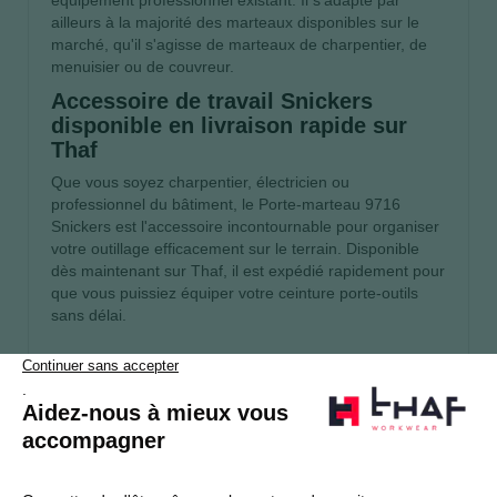
ailleurs à la majorité des marteaux disponibles sur le
marché, qu'il s'agisse de marteaux de charpentier, de
menuisier ou de couvreur.
Accessoire de travail Snickers
disponible en livraison rapide sur
Thaf
Que vous soyez charpentier, électricien ou
professionnel du bâtiment, le Porte-marteau 9716
Snickers est l'accessoire incontournable pour organiser
votre outillage efficacement sur le terrain. Disponible
dès maintenant sur Thaf, il est expédié rapidement pour
que vous puissiez équiper votre ceinture porte-outils
sans délai.
S’abonner