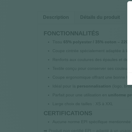
Description
Détails du produit
FONCTIONNALITÉS
Tissu
65% polyester / 35% coton – 220 g
Coupe cintrée spécialement adaptée à la 
Renforts aux coutures des épaules et de 
Textile conçu pour conserver ses couleur
Coupe ergonomique offrant une bonne li
Idéal pour la
personnalisation
(logo, bro
Parfait pour une utilisation en
uniforme pr
Large choix de tailles : XS à XXL
CERTIFICATIONS
Aucune norme EPI spécifique mentionnée
➡️ Produit non certifié EPI – adapté à un usage