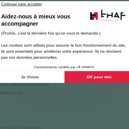
/m²
pour un équilibre entre
confort
et
résistance
morphologie féminine
la nuque pour une meilleure
durabilité
s et sa forme même après lavage à 70°C
berté de mouvement
derie, marquage entreprise)
ofessionnel
 professionnel standard.