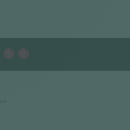
s
duit
s