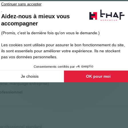
/m²
pour un équilibre entre
confort
et
résistance
morphologie féminine
la nuque pour une meilleure
durabilité
s et sa forme même après lavage à 70°C
berté de mouvement
derie, marquage entreprise)
ofessionnel
 professionnel standard.