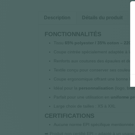
Description
Détails du produit
FONCTIONNALITÉS
Tissu
65% polyester / 35% coton – 220 g
Coupe cintrée spécialement adaptée à la 
Renforts aux coutures des épaules et de 
Textile conçu pour conserver ses couleur
Coupe ergonomique offrant une bonne li
Idéal pour la
personnalisation
(logo, bro
Parfait pour une utilisation en
uniforme pr
Large choix de tailles : XS à XXL
CERTIFICATIONS
Aucune norme EPI spécifique mentionnée
➡️ Produit non certifié EPI – adapté à un usage