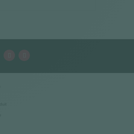
s
duit
s