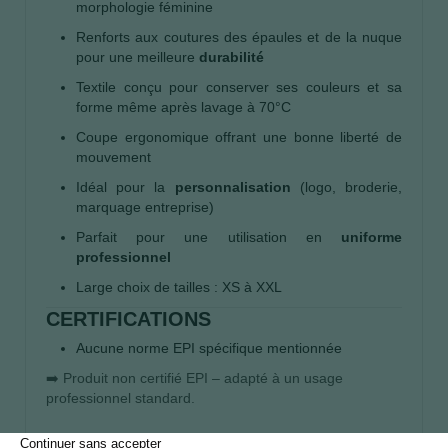
morphologie féminine
Renforts aux coutures des épaules et de la nuque
pour une meilleure
durabilité
Textile conçu pour conserver ses couleurs et sa
forme même après lavage à 70°C
Coupe ergonomique offrant une bonne liberté de
mouvement
Idéal pour la
personnalisation
(logo, broderie,
marquage entreprise)
Parfait pour une utilisation en
uniforme
professionnel
Large choix de tailles : XS à XXL
CERTIFICATIONS
Aucune norme EPI spécifique mentionnée
➡️ Produit non certifié EPI – adapté à un usage
professionnel standard.