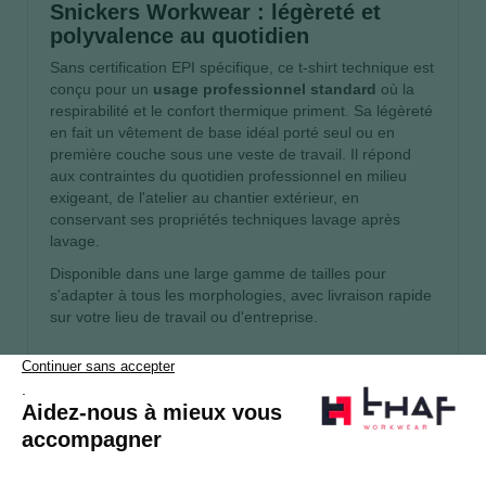
Snickers Workwear : légèreté et
polyvalence au quotidien
Sans certification EPI spécifique, ce t-shirt technique est
conçu pour un
usage professionnel standard
où la
respirabilité et le confort thermique priment. Sa légèreté
en fait un vêtement de base idéal porté seul ou en
première couche sous une veste de travail. Il répond
aux contraintes du quotidien professionnel en milieu
exigeant, de l'atelier au chantier extérieur, en
conservant ses propriétés techniques lavage après
lavage.
Disponible dans une large gamme de tailles pour
s'adapter à tous les morphologies, avec livraison rapide
sur votre lieu de travail ou d'entreprise.
S’abonner