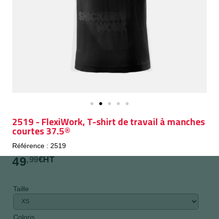
2519 - FlexiWork, T-shirt de travail à manches
courtes 37.5®
Référence : 2519
49
,99
€HT
Taille
Coloris