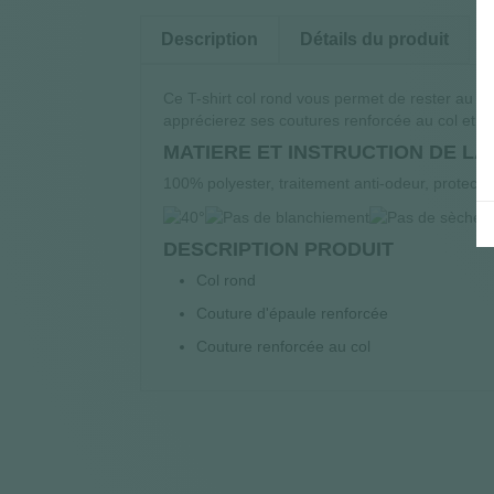
Description
Détails du produit
Ce T-shirt col rond vous permet de rester au fr
apprécierez ses coutures renforcée au col et a
MATIERE ET INSTRUCTION DE L
100% polyester, traitement anti-odeur, protect
DESCRIPTION PRODUIT
Col rond
Couture d'épaule renforcée
Couture renforcée au col