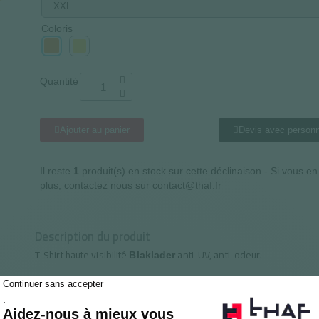
Coloris
Quantité
Ajouter au panier
Devis avec personn
Il reste
1
produit(s) en stock sur cette déclinaison - Si vous e
plus, contactez nous sur contact@thaf.fr
Description du produit
T-Shirt haute visibilité
anti-UV, anti-odeur.
Blaklader