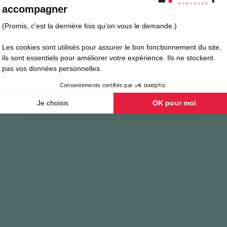
ais toute la journée grâce à son traitement anti-odeurs. Il possède éga
ux épaules.
AVAGE
ion anti-UV 40+, 130 g/m²