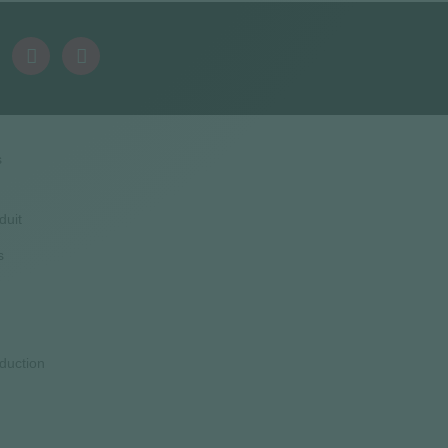
s
duit
s
duction