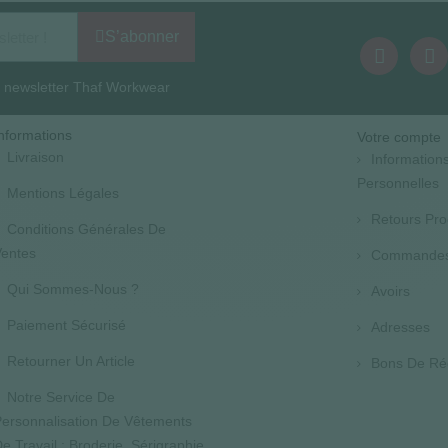
S’abonner
la newsletter Thaf Workwear
nformations
Votre compte
Livraison
Information
Personnelles
Mentions Légales
Retours Pro
Conditions Générales De
entes
Commande
Qui Sommes-Nous ?
Avoirs
Paiement Sécurisé
Adresses
Retourner Un Article
Bons De Ré
Notre Service De
ersonnalisation De Vêtements
e Travail : Broderie, Sérigraphie,