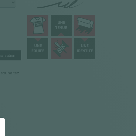
alisation
n souhaitez