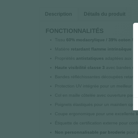
Description
Détails du produit
FONCTIONNALITÉS
Tissu
60% modacrylique / 39% coton / 1%
Matière
retardant flamme intrinsèque
pou
Propriétés
antistatiques
adaptées aux en
Haute visibilité classe 3
avec bandes réf
Bandes réfléchissantes découpées retard
Protection UV intégrée pour un meilleur co
Col en maille côtelée avec ouverture par 
Poignets élastiqués pour un maintien opti
Coupe ergonomique pour une excellente
Étiquette de certification externe pour conf
Non personnalisable par broderie
pour p