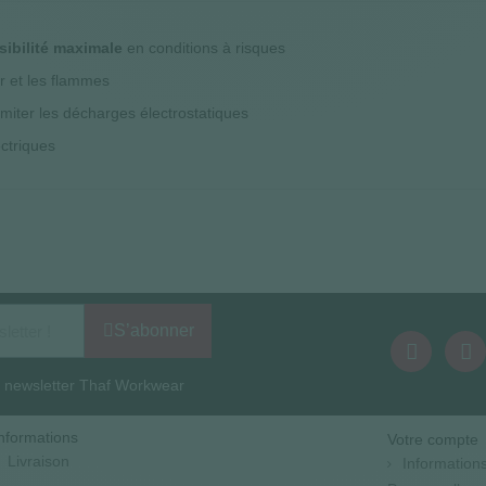
isibilité maximale
en conditions à risques
ur et les flammes
limiter les décharges électrostatiques
ectriques
S’abonner
la newsletter Thaf Workwear
nformations
Votre compte
Livraison
Information