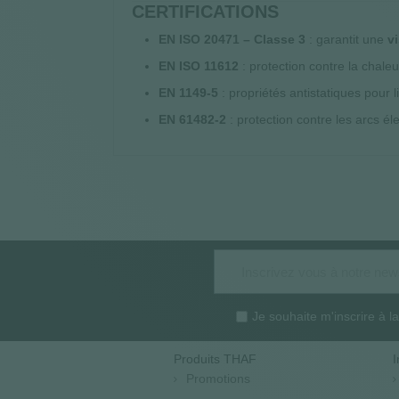
CERTIFICATIONS
EN ISO 20471 – Classe 3
: garantit une
v
EN ISO 11612
: protection contre la chale
EN 1149-5
: propriétés antistatiques pour 
EN 61482-2
: protection contre les arcs él
Je souhaite m'inscrire à 
Produits THAF
I
Promotions