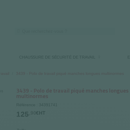
LIVRAISON OFFERTE DES 250€ HT
CHAUSSURE DE SÉCURITÉ DE TRAVAIL
E
ravail
3439 - Polo de travail piqué manches longues multinormes
3439 - Polo de travail piqué manches longues
multinormes
Référence : 34391741
125
,90
€HT