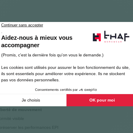
 fibres antistatiques – 210 g/m²
r une protection durable
vironnements sensibles
léchissantes thermocollées
ant flamme pour plus de
sécurité
nfort en extérieur
boutons
mal
liberté de mouvement
ormité visible
réserver les performances EPI